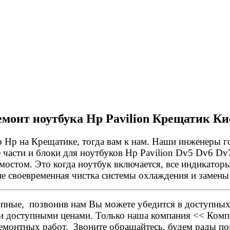
емонт ноутбука Hp Pavilion Крещатик Ки
Hp на Крещатике, тогда вам к нам. Наши инженеры го
е части и блоки для ноутбуков Hp Pavilion Dv5 Dv6 D
мостом. Это когда ноутбук включается, все индикаторы
е своевременная чистка системы охлаждения и замены 
тупные, позвонив нам Вы можете убедится в доступных
и доступными ценами. Только наша компания << Комп-
емонтных работ. Звоните обращайтесь, будем рады пом